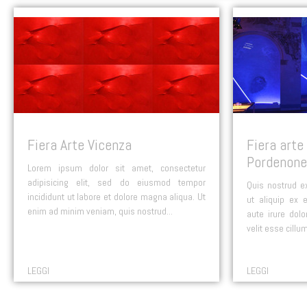
Fiera Arte Vicenza
Fiera art
Pordenone
Lorem ipsum dolor sit amet, consectetur
adipisicing elit, sed do eiusmod tempor
Quis nostrud ex
incididunt ut labore et dolore magna aliqua. Ut
ut aliquip ex
enim ad minim veniam, quis nostrud
...
aute irure dolo
velit esse cillu
LEGGI
LEGGI